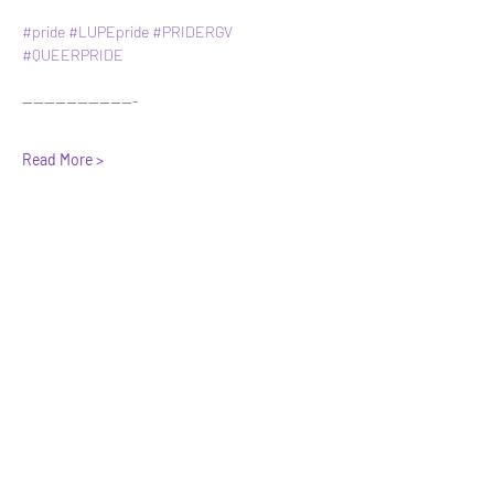
#pride
#LUPEpride
#PRIDERGV
#QUEERPRIDE
---------------------
Read More >
Share This Event
STEP RGV